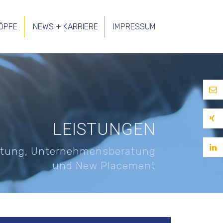
ÖPFE
NEWS + KARRIERE
IMPRESSUM
E-
Mail
Xin
LEISTUNGEN
lin
atung, Unternehmensberatung
und New Placement