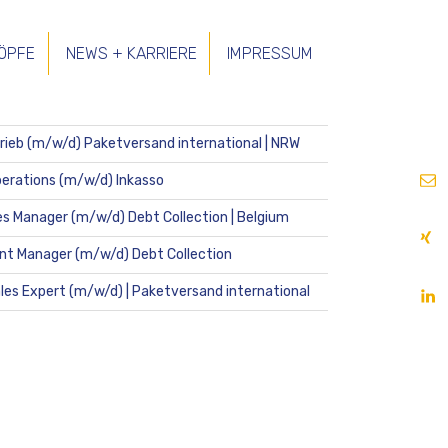
ÖPFE
NEWS + KARRIERE
IMPRESSUM
 BEITRÄGE
trieb (m/w/d) Paketversand international | NRW
E-
erations (m/w/d) Inkasso
Mail
es Manager (m/w/d) Debt Collection | Belgium
Xin
nt Manager (m/w/d) Debt Collection
lin
ales Expert (m/w/d) | Paketversand international