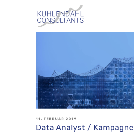
Skip
KUHLENDAHL
to
CONSULTANTS
content
POSTED
11. FEBRUAR 2019
ON
Data Analyst / Kampagn