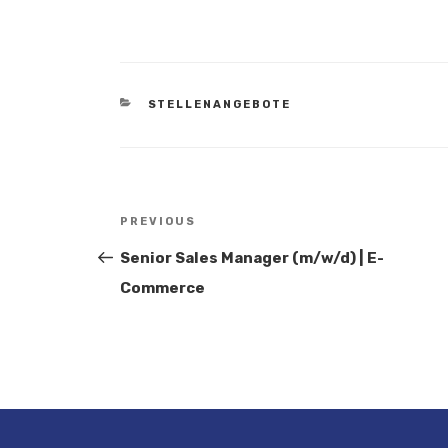
CATEGORIES
STELLENANGEBOTE
Beitragsnavigation
PREVIOUS
Previous
Post
Senior Sales Manager (m/w/d) | E-
Commerce