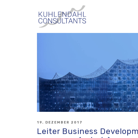
Skip
KUHLENDAHL
to
CONSULTANTS
content
POSTED
19. DEZEMBER 2017
ON
Leiter Business Develop