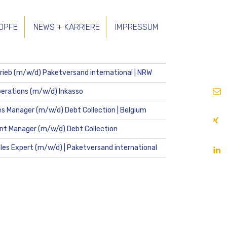
ÖPFE
NEWS + KARRIERE
IMPRESSUM
 BEITRÄGE
trieb (m/w/d) Paketversand international | NRW
E-
erations (m/w/d) Inkasso
Mail
es Manager (m/w/d) Debt Collection | Belgium
Xin
nt Manager (m/w/d) Debt Collection
lin
ales Expert (m/w/d) | Paketversand international