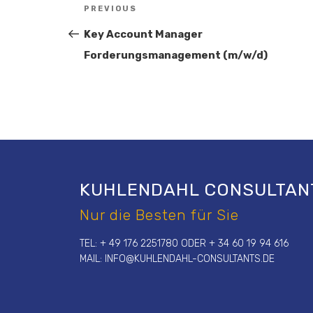
Beitragsnavigation
PREVIOUS
Previous
Post
Key Account Manager
Forderungsmanagement (m/w/d)
KUHLENDAHL CONSULTAN
Nur die Besten für Sie
TEL: + 49 176 2251780 ODER + 34 60 19 94 616
MAIL:
INFO@KUHLENDAHL-CONSULTANTS.DE