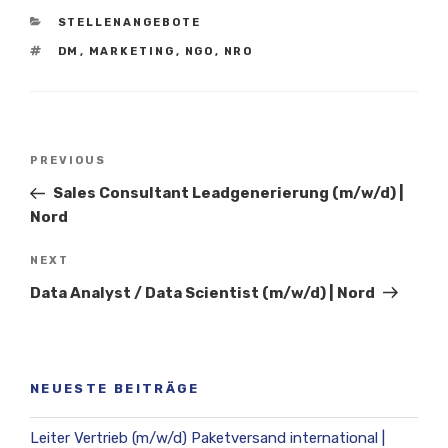
CATEGORIES
STELLENANGEBOTE
TAGS
DM
,
MARKETING
,
NGO
,
NRO
Beitragsnavigation
Previous
PREVIOUS
Post
Sales Consultant Leadgenerierung (m/w/d) |
Nord
Next
NEXT
Post
Data Analyst / Data Scientist (m/w/d) | Nord
NEUESTE BEITRÄGE
Leiter Vertrieb (m/w/d) Paketversand international |