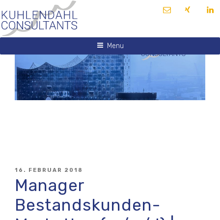
Skip
E-
Xing
lin
KUHLENDAHL
to
Mail
CONSULTANTS
content
Menu
POSTED
16. FEBRUAR 2018
ON
Manager
Bestandskunden-